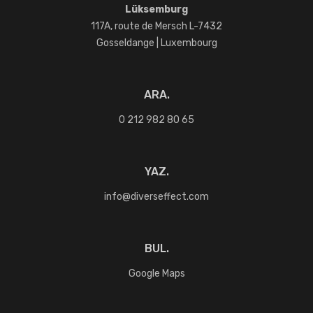
Lüksemburg
117A, route de Mersch L-7432
Gosseldange | Luxembourg
ARA.
0 212 982 80 65
YAZ.
info@diverseffect.com
BUL.
Google Maps